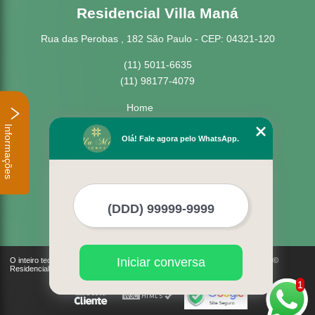
Residencial Villa Maná
Rua das Perobas , 182 São Paulo - CEP: 04321-120
(11) 5011-6635
(11) 98177-4079
Home
Empresa
Informações
Missão
Olá! Fale agora pelo WhatsApp.
Serviços
Contato
Mapa do site
Mais Serviços
Iniciar conversa
O inteiro teor deste site está sujeito à proteção de direitos autorais. Copyright©
Residencial Villa Maná (Lei 9610 de 19/02/1998)
1