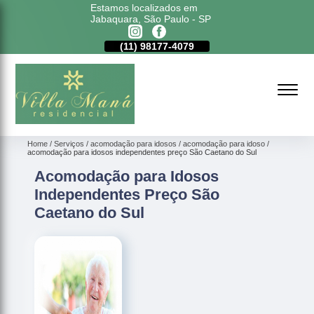
Estamos localizados em
Jabaquara, São Paulo - SP
11)
5011-6635
(11)
98177-4079
(11)
5011-6635
Home
Serviços
acomodação para idosos
acomodação para idoso
acomodação para idosos independentes preço São Caetano do Sul
Acomodação para Idosos
Independentes Preço São
Caetano do Sul