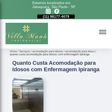
Estamos localizados em
Jabaquara, São Paulo - SP
11)
5011-6635
(11)
98177-4079
(11)
5011-6635
Home
Serviços
acomodação para idosos
acomodação para idoso
quanto custa acomodação para idosos com enfermagem Ipiranga
Quanto Custa Acomodação para
Idosos com Enfermagem Ipiranga