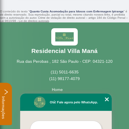
O conteúdo do texto "
Quanto Custa Acomodação para Idosos com Enfermagem Ipiranga
" é
de direito reservado. Sua reprodução, parcial ou total, mesmo citando nossos links, é proibida
sem a autorização do autor. Crime de violação de direito autoral – artigo 184 do Código Penal –
Lei 9610/98 - Lei de direitos autorais
.
Residencial Villa Maná
Rua das Perobas , 182 São Paulo - CEP: 04321-120
(11) 5011-6635
(11) 98177-4079
Home
Empresa
Informações
Missão
Olá! Fale agora pelo WhatsApp.
Serviços
Contato
Mapa do site