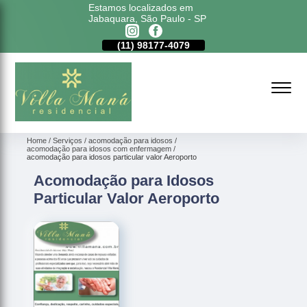
Estamos localizados em
Jabaquara, São Paulo - SP
11)
5011-6635
(11)
98177-4079
(11)
5011-6635
Home
Serviços
acomodação para idosos
acomodação para idosos com enfermagem
acomodação para idosos particular valor Aeroporto
Acomodação para Idosos
Particular Valor Aeroporto