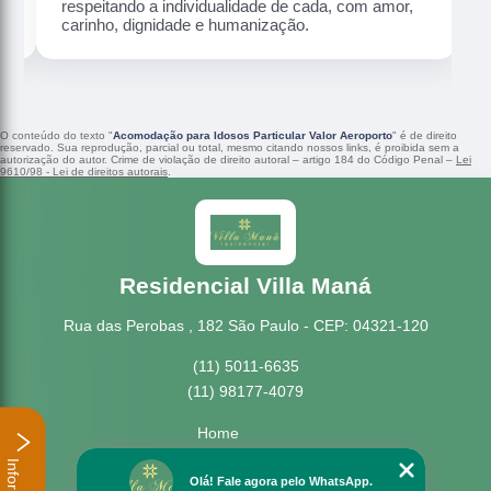
respeitando a individualidade de cada, com amor,
carinho, dignidade e humanização.
O conteúdo do texto "
Acomodação para Idosos Particular Valor Aeroporto
" é de direito
reservado. Sua reprodução, parcial ou total, mesmo citando nossos links, é proibida sem a
autorização do autor. Crime de violação de direito autoral – artigo 184 do Código Penal –
Lei
9610/98 - Lei de direitos autorais
.
Residencial Villa Maná
Rua das Perobas , 182 São Paulo - CEP: 04321-120
(11) 5011-6635
(11) 98177-4079
Home
Empresa
Missão
Olá! Fale agora pelo WhatsApp.