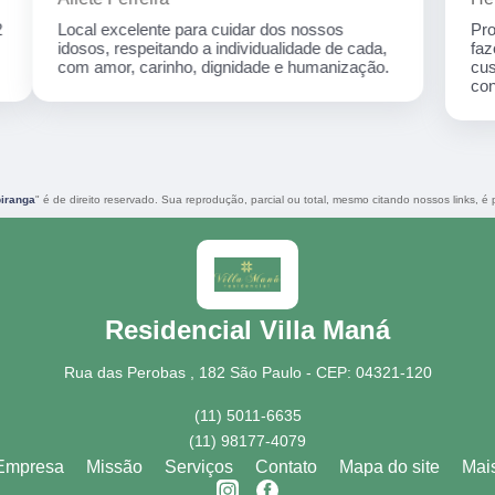
Profissionais que demonstram gostar do que
fazem...e ai só pode resultar em atendimento
customizado, ambiente agradável e totalmente
confortável.
iranga
" é de direito reservado. Sua reprodução, parcial ou total, mesmo citando nossos links, é p
Residencial Villa Maná
Rua das Perobas , 182 São Paulo - CEP: 04321-120
(11) 5011-6635
(11) 98177-4079
Empresa
Missão
Serviços
Contato
Mapa do site
Mai