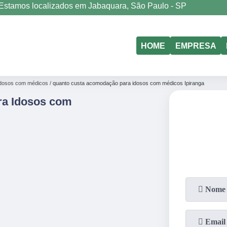
Estamos localizados em Jabaquara, São Paulo - SP
(11)
5011-6635
(11)
98177-4079
HOME
EMPRESA
dosos com médicos
quanto custa acomodação para idosos com médicos Ipiranga
ra Idosos com