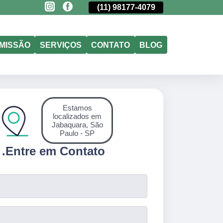
(11)
5011-6635
(11)
98177-4079
(11)
5011-6635
MISSÃO
SERVIÇOS
CONTATO
BLOG
Estamos
localizados em
Jabaquara, São
Paulo - SP
.
Entre em Contato