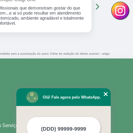
›
Cuidar é a arte! Que eles sabem cuida com
Uma experiê
amor, carinho, cuidado e dedicação total
anos e 4 me
muito amor!
roibida sem a autorização do autor. Crime de violação de direito autoral – artigo
Olá! Fale agora pelo WhatsApp.
s Serviços