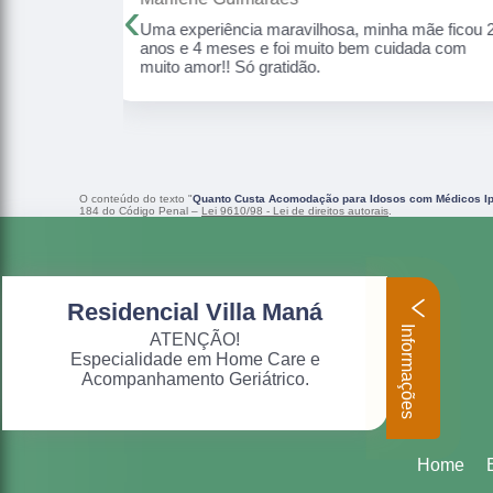
‹
ha mãe ficou 2
Local excelente para cuidar dos nossos
uidada com
idosos, respeitando a individualidade de cada,
com amor, carinho, dignidade e humanização.
O conteúdo do texto "
Quanto Custa Acomodação para Idosos com Médicos Ip
184 do Código Penal –
Lei 9610/98 - Lei de direitos autorais
.
Residencial Villa Maná
Informações
ATENÇÃO!
Especialidade em Home Care e
Acompanhamento Geriátrico.
Home