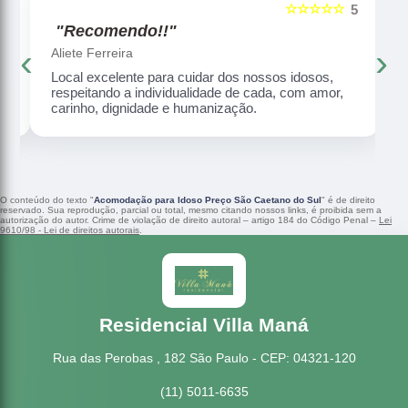
☆☆☆☆☆
5
5
"Recomendo!!"
‹
›
Aliete Ferreira
Local excelente para cuidar dos nossos idosos,
respeitando a individualidade de cada, com amor,
carinho, dignidade e humanização.
O conteúdo do texto "
Acomodação para Idoso Preço São Caetano do Sul
" é de direito
reservado. Sua reprodução, parcial ou total, mesmo citando nossos links, é proibida sem a
autorização do autor. Crime de violação de direito autoral – artigo 184 do Código Penal –
Lei
9610/98 - Lei de direitos autorais
.
Residencial Villa Maná
Rua das Perobas , 182 São Paulo - CEP: 04321-120
(11) 5011-6635