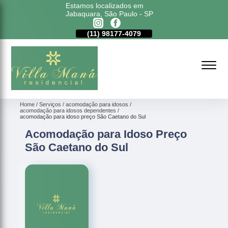
Estamos localizados em
Jabaquara, São Paulo - SP
11)
5011-6635
(11)
98177-4079
(11)
5011-6635
Home
Serviços
acomodação para idosos
acomodação para idosos dependentes
acomodação para idoso preço São Caetano do Sul
Acomodação para Idoso Preço
São Caetano do Sul