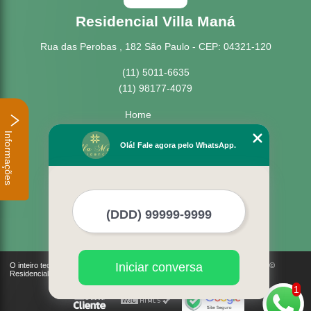
Residencial Villa Maná
Rua das Perobas , 182 São Paulo - CEP: 04321-120
(11) 5011-6635
(11) 98177-4079
Home
Empresa
Informações
Missão
Olá! Fale agora pelo WhatsApp.
Serviços
Contato
Mapa do site
Mais Serviços
Iniciar conversa
O inteiro teor deste site está sujeito à proteção de direitos autorais. Copyright©
Residencial Villa Maná (Lei 9610 de 19/02/1998)
1