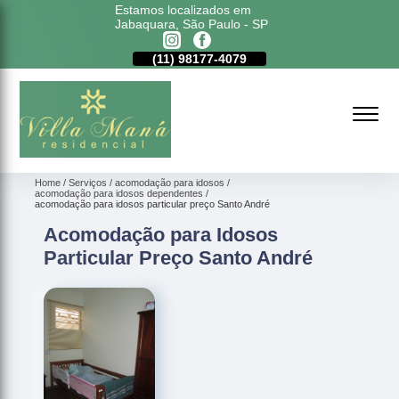
Estamos localizados em
Jabaquara, São Paulo - SP
11)
5011-6635
(11)
98177-4079
(11)
5011-6635
Home
Serviços
acomodação para idosos
acomodação para idosos dependentes
acomodação para idosos particular preço Santo André
Acomodação para Idosos
Particular Preço Santo André