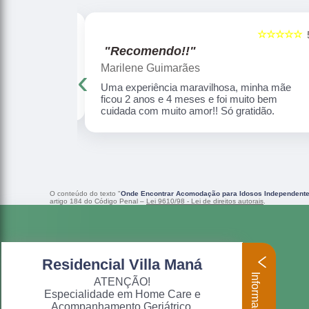
☆☆☆☆☆
☆☆☆☆☆
5
"Recomendo!!"
Marilene Guimarães
‹
cuida com amor,
Uma experiência maravilhosa, minha mãe
ficou 2 anos e 4 meses e foi muito bem
cuidada com muito amor!! Só gratidão.
O conteúdo do texto "
Onde Encontrar Acomodação para Idosos Independente
artigo 184 do Código Penal –
Lei 9610/98 - Lei de direitos autorais
.
Residencial Villa Maná
Informações
ATENÇÃO!
Especialidade em Home Care e
Acompanhamento Geriátrico.