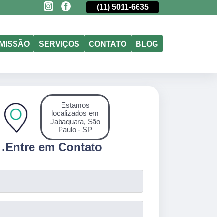
(11)
98177-4079
(11)
5011-6635
(11)
98177-407
MISSÃO
SERVIÇOS
CONTATO
BLOG
Estamos
localizados em
Jabaquara, São
Paulo - SP
.
Entre em Contato