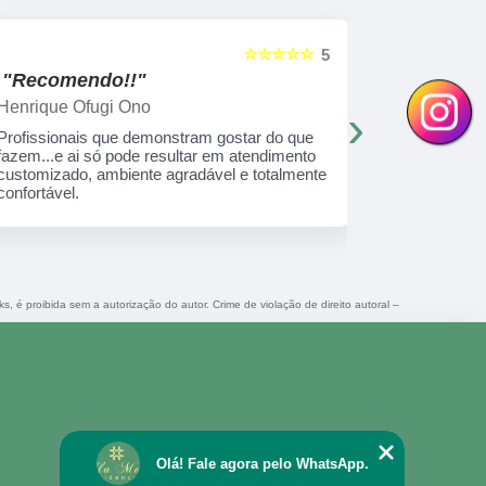
☆☆☆☆☆
5
"Recomendo!!"
"Recome
Henrique Ofugi Ono
Mayara Ca
›
Profissionais que demonstram gostar do que
Cuidar é a 
fazem...e ai só pode resultar em atendimento
carinho, cui
customizado, ambiente agradável e totalmente
confortável.
ks, é proibida sem a autorização do autor. Crime de violação de direito autoral –
Olá! Fale agora pelo WhatsApp.