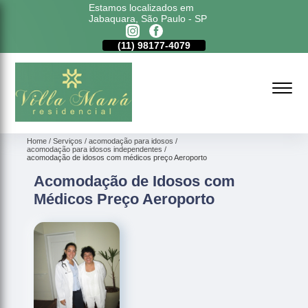
Estamos localizados em
Jabaquara, São Paulo - SP
11)
5011-6635
(11)
98177-4079
(11)
5011-6635
Home
Serviços
acomodação para idosos
acomodação para idosos independentes
acomodação de idosos com médicos preço Aeroporto
Acomodação de Idosos com
Médicos Preço Aeroporto