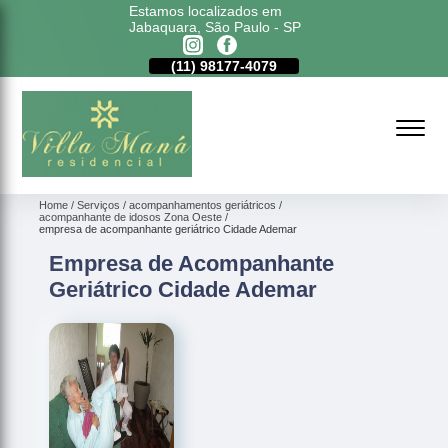
Estamos localizados em
Jabaquara, São Paulo - SP
11)
5011-6635
(11)
98177-4079
(11)
5011-6635
Home
Serviços
acompanhamentos geriátricos
acompanhante de idosos Zona Oeste
empresa de acompanhante geriátrico Cidade Ademar
Empresa de Acompanhante
Geriátrico Cidade Ademar