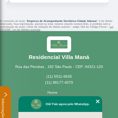
O conteúdo do texto "
Empresa de Acompanhante Geriátrico Cidade Ademar
" é de direito
reservado. Sua reprodução, parcial ou total, mesmo citando nossos links, é proibida sem a
autorização do autor. Crime de violação de direito autoral – artigo 184 do Código Penal –
Lei
9610/98 - Lei de direitos autorais
.
Residencial Villa Maná
Rua das Perobas , 182 São Paulo - CEP: 04321-120
(11) 5011-6635
(11) 98177-4079
Home
Empresa
Informações
Missão
Olá! Fale agora pelo WhatsApp.
Serviços
Contato