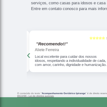
serviços, como casas para idosos e casa 
Entre em contato conosco para mais info
☆☆☆☆☆
☆☆☆☆☆
5
"Recomendo!!"
Aliete Ferreira
‹
ha mãe ficou 2
Local excelente para cuidar dos nossos
uidada com
idosos, respeitando a individualidade de cada,
com amor, carinho, dignidade e humanização.
O conteúdo do texto "
Acompanhamento Geriátrico Ipiranga
" é de direito rese
9610/98 - Lei de direitos autorais
.