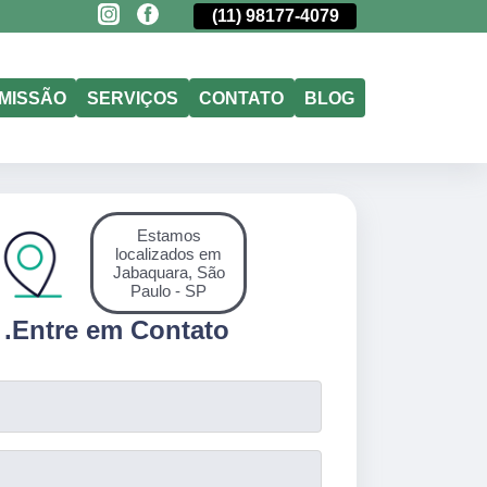
(11)
5011-6635
(11)
98177-4079
(11)
5011-6635
MISSÃO
SERVIÇOS
CONTATO
BLOG
Estamos
localizados em
Jabaquara, São
Paulo - SP
.
Entre em Contato