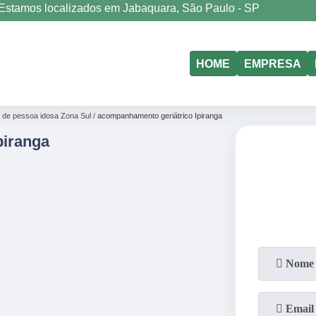
Estamos localizados em Jabaquara, São Paulo - SP
(11)
5011-6635
(11)
98177-4079
HOME
EMPRESA
de pessoa idosa Zona Sul
acompanhamento geriátrico Ipiranga
piranga