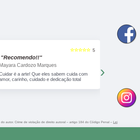
☆☆☆☆☆
5
"Recomendo!!"
"Recome
Mayara Cardozo Marques
Marilene 
›
Cuidar é a arte! Que eles sabem cuida com
Uma experiê
amor, carinho, cuidado e dedicação total
anos e 4 me
muito amor!
o do autor. Crime de violação de direito autoral – artigo 184 do Código Penal –
Lei