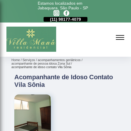
Estamos localizados em
Jabaquara, São Paulo - SP
11)
5011-6635
(11)
98177-4079
(11)
5011-6635
Home
Serviços
acompanhamentos geriátricos
acompanhante de pessoa idosa Zona Sul
acompanhante de idoso contato Vila Sônia
Acompanhante de Idoso Contato
Vila Sônia