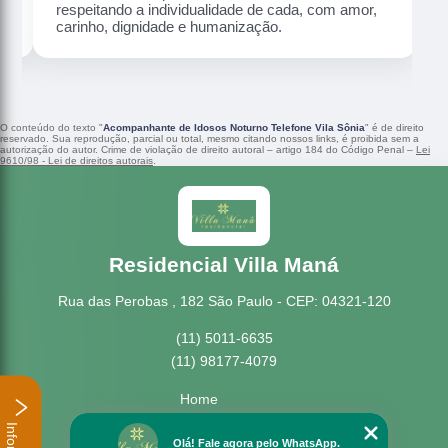
respeitando a individualidade de cada, com amor,
carinho, dignidade e humanização.
O conteúdo do texto "
Acompanhante de Idosos Noturno Telefone Vila Sônia
" é de direito
reservado. Sua reprodução, parcial ou total, mesmo citando nossos links, é proibida sem a
autorização do autor. Crime de violação de direito autoral – artigo 184 do Código Penal –
Lei
9610/98 - Lei de direitos autorais
.
Residencial Villa Maná
Rua das Perobas , 182 São Paulo - CEP: 04321-120
(11) 5011-6635
(11) 98177-4079
Home
Empresa
Missão
Olá! Fale agora pelo WhatsApp.