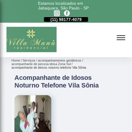
Estamos localizados em
Jabaquara, São Paulo - SP
11)
5011-6635
(11)
98177-4079
(11)
5011-6635
Home
Serviços
acompanhamentos geriátricos
acompanhante de pessoa idosa Zona Sul
acompanhante de idosos noturno telefone Vila Sônia
Acompanhante de Idosos
Noturno Telefone Vila Sônia