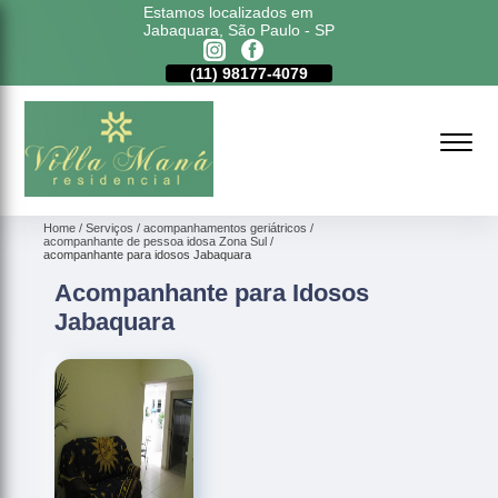
Estamos localizados em
Jabaquara, São Paulo - SP
11)
5011-6635
(11)
98177-4079
(11)
5011-6635
Home
Serviços
acompanhamentos geriátricos
acompanhante de pessoa idosa Zona Sul
acompanhante para idosos Jabaquara
Acompanhante para Idosos
Jabaquara