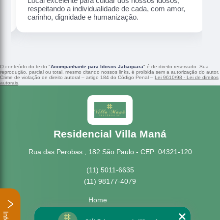
Local excelente para cuidar dos nossos idosos,
respeitando a individualidade de cada, com amor,
carinho, dignidade e humanização.
O conteúdo do texto "
Acompanhante para Idosos Jabaquara
" é de direito reservado. Sua
reprodução, parcial ou total, mesmo citando nossos links, é proibida sem a autorização do autor.
Crime de violação de direito autoral – artigo 184 do Código Penal –
Lei 9610/98 - Lei de direitos
autorais
.
Residencial Villa Maná
Rua das Perobas , 182 São Paulo - CEP: 04321-120
(11) 5011-6635
(11) 98177-4079
Home
Empresa