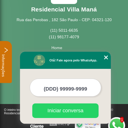
Residencial Villa Maná
Rua das Perobas , 182 São Paulo - CEP: 04321-120
(11) 5011-6635
(11) 98177-4079
Home
Empresa
Informações
Missão
Olá! Fale agora pelo WhatsApp.
Serviços
Contato
Mapa do site
Mais Serviços
Iniciar conversa
O inteiro teor deste site está sujeito à proteção de direitos autorais. Copyright©
Residencial Villa Maná (Lei 9610 de 19/02/1998)
1