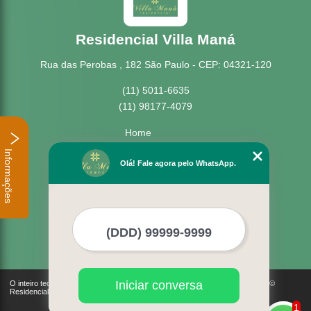
Residencial Villa Maná
Rua das Perobas , 182 São Paulo - CEP: 04321-120
(11) 5011-6635
(11) 98177-4079
Home
Empresa
Informações
Missão
Olá! Fale agora pelo WhatsApp.
Serviços
Contato
Mapa do site
Mais Serviços
Iniciar conversa
O inteiro teor deste site está sujeito à proteção de direitos autorais. Copyright©
Residencial Villa Maná (Lei 9610 de 19/02/1998)
1