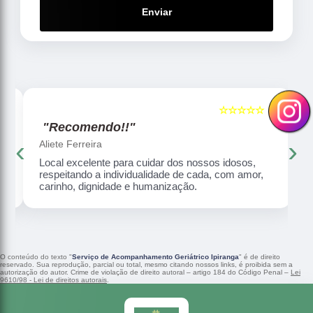
Enviar
☆☆☆☆☆
5
5
"Recomendo!!"
‹
›
Aliete Ferreira
Local excelente para cuidar dos nossos idosos,
respeitando a individualidade de cada, com amor,
carinho, dignidade e humanização.
O conteúdo do texto "
Serviço de Acompanhamento Geriátrico Ipiranga
" é de direito
reservado. Sua reprodução, parcial ou total, mesmo citando nossos links, é proibida sem a
autorização do autor. Crime de violação de direito autoral – artigo 184 do Código Penal –
Lei
9610/98 - Lei de direitos autorais
.