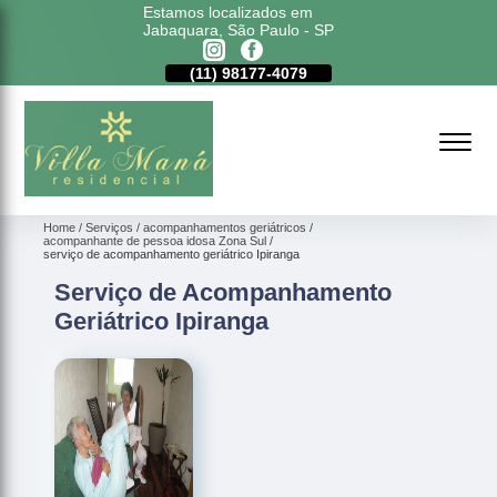
Estamos localizados em
Jabaquara, São Paulo - SP
11)
5011-6635
(11)
98177-4079
(11)
5011-6635
Home
Serviços
acompanhamentos geriátricos
acompanhante de pessoa idosa Zona Sul
serviço de acompanhamento geriátrico Ipiranga
Serviço de Acompanhamento
Geriátrico Ipiranga