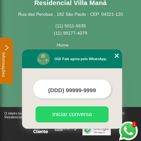
Residencial Villa Maná
Rua das Perobas , 182 São Paulo - CEP: 04321-120
(11) 5011-6635
(11) 98177-4079
Home
Empresa
Informações
Missão
Olá! Fale agora pelo WhatsApp.
Serviços
Contato
Mapa do site
Mais Serviços
Iniciar conversa
O inteiro teor deste site está sujeito à proteção de direitos autorais. Copyright©
Residencial Villa Maná (Lei 9610 de 19/02/1998)
1