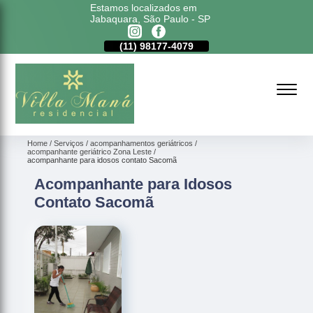
Estamos localizados em
Jabaquara, São Paulo - SP
11)
5011-6635
(11)
98177-4079
(11)
5011-6635
Home
Serviços
acompanhamentos geriátricos
acompanhante geriátrico Zona Leste
acompanhante para idosos contato Sacomã
Acompanhante para Idosos
Contato Sacomã