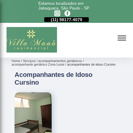
Estamos localizados em
Jabaquara, São Paulo - SP
11)
5011-6635
(11)
98177-4079
(11)
5011-6635
Home
Serviços
acompanhamentos geriátricos
acompanhante geriátrico Zona Leste
acompanhantes de idoso Cursino
Acompanhantes de Idoso
Cursino