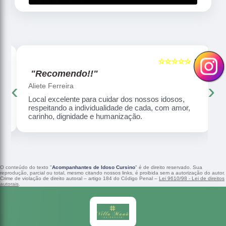
☆☆☆☆☆
5
5
"Recomendo!!"
‹
›
Aliete Ferreira
Local excelente para cuidar dos nossos idosos,
respeitando a individualidade de cada, com amor,
carinho, dignidade e humanização.
O conteúdo do texto "
Acompanhantes de Idoso Cursino
" é de direito reservado. Sua
reprodução, parcial ou total, mesmo citando nossos links, é proibida sem a autorização do autor.
Crime de violação de direito autoral – artigo 184 do Código Penal –
Lei 9610/98 - Lei de direitos
autorais
.