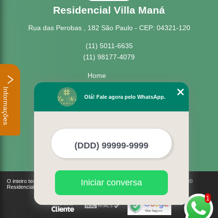
Residencial Villa Maná
Rua das Perobas , 182 São Paulo - CEP: 04321-120
(11) 5011-6635
(11) 98177-4079
Home
Empresa
Informações
Missão
Olá! Fale agora pelo WhatsApp.
Serviços
Contato
Mapa do site
Mais Serviços
Iniciar conversa
O inteiro teor deste site está sujeito à proteção de direitos autorais. Copyright©
Residencial Villa Maná (Lei 9610 de 19/02/1998)
1