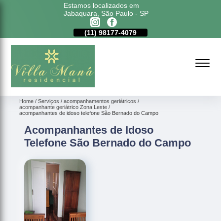
Estamos localizados em
Jabaquara, São Paulo - SP
11)
5011-6635
(11)
98177-4079
(11)
5011-6635
Home
Serviços
acompanhamentos geriátricos
acompanhante geriátrico Zona Leste
acompanhantes de idoso telefone São Bernado do Campo
Acompanhantes de Idoso
Telefone São Bernado do Campo