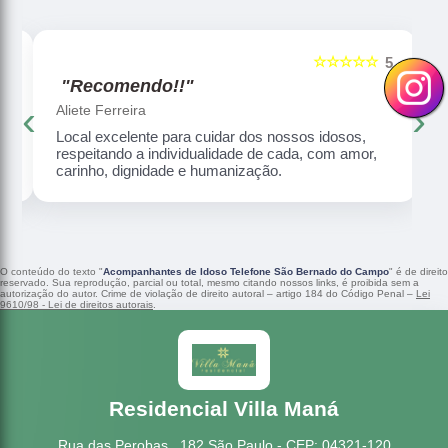
☆☆☆☆☆
5
5
"Recomendo!!"
‹
›
Aliete Ferreira
Local excelente para cuidar dos nossos idosos,
respeitando a individualidade de cada, com amor,
carinho, dignidade e humanização.
O conteúdo do texto "
Acompanhantes de Idoso Telefone São Bernado do Campo
" é de direito
reservado. Sua reprodução, parcial ou total, mesmo citando nossos links, é proibida sem a
autorização do autor. Crime de violação de direito autoral – artigo 184 do Código Penal –
Lei
9610/98 - Lei de direitos autorais
.
Residencial Villa Maná
Rua das Perobas , 182 São Paulo - CEP: 04321-120